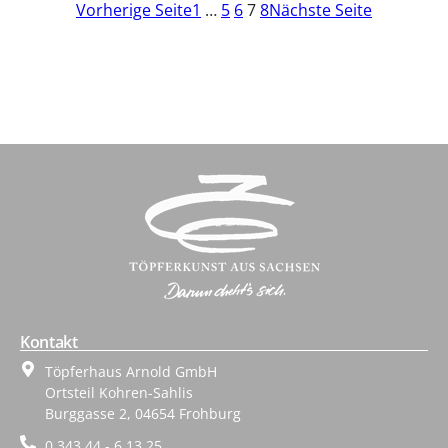
Vorherige Seite
1
…
5
6
7
8
Nächste Seite
Kontakt
Töpferhaus Arnold GmbH
Ortsteil Kohren-Sahlis
Burggasse 2, 04654 Frohburg
0 343 44 - 6 13 25